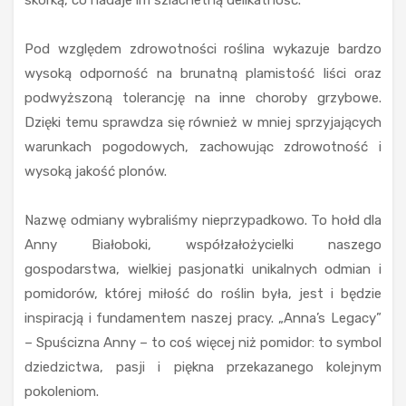
skórką, co nadaje im szlachetną delikatność.
Pod względem zdrowotności roślina wykazuje bardzo
wysoką odporność na brunatną plamistość liści oraz
podwyższoną tolerancję na inne choroby grzybowe.
Dzięki temu sprawdza się również w mniej sprzyjających
warunkach pogodowych, zachowując zdrowotność i
wysoką jakość plonów.
Nazwę odmiany wybraliśmy nieprzypadkowo. To hołd dla
Anny Białoboki, współzałożycielki naszego
gospodarstwa, wielkiej pasjonatki unikalnych odmian i
pomidorów, której miłość do roślin była, jest i będzie
inspiracją i fundamentem naszej pracy. „Anna’s Legacy”
– Spuścizna Anny – to coś więcej niż pomidor: to symbol
dziedzictwa, pasji i piękna przekazanego kolejnym
pokoleniom.