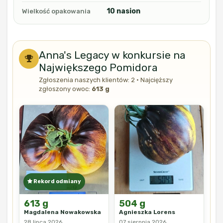
10 nasion
Wielkość opakowania
Anna's Legacy w konkursie na
Największego Pomidora
Zgłoszenia naszych klientów: 2 · Najcięższy
zgłoszony owoc:
613 g
Rekord odmiany
613 g
504 g
Magdalena Nowakowska
Agnieszka Lorens
28 lipca 2026
07 sierpnia 2026