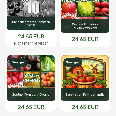
Die beliebtesten Tomaten
Zestaw Pomidory
2025
Wielkoowocowe
24.65 EUR
24.65 EUR
Nicht mehr lieferbar
Saatgut
Saatgut
Zestaw Pomidory Cherry
Essenz von Pomidorlandia
24.65 EUR
24.65 EUR